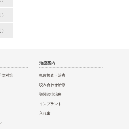
別）
別）
治療案内
予防対策
虫歯検査・治療
咬み合わせ治療
顎関節症治療
インプラント
入れ歯
ン