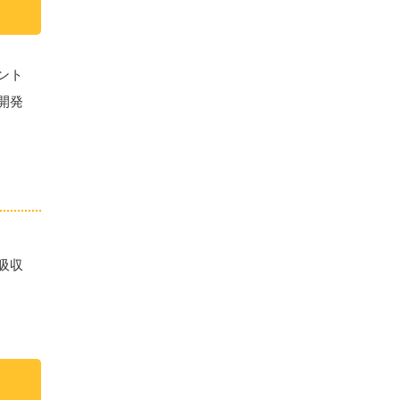
ント
開発
吸収